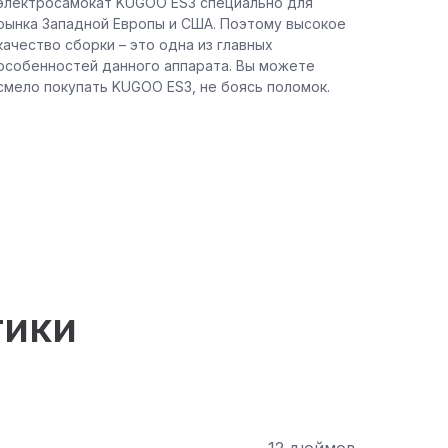
электросамокат KUGOO ES3 специально для
рынка Западной Европы и США. Поэтому высокое
качество сборки – это одна из главных
особенностей данного аппарата. Вы можете
смело покупать KUGOO ES3, не боясь поломок.
тики