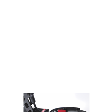
· Компоненты самоката изготовлены из
качественных материалов, что гарантирует
долговечность и надежность в эксплуатации.
· Безопасность электросамоката Kugoo G2
PRO является приоритетом, поэтому все
технические и дизайнерские решения
направлены на обеспечение комфортной и
безопасной поездки.
· Надежность самоката обеспечивает
уверенность в его работе, позволяя
пользователю наслаждаться поездками без
беспокойства о возможных поломках или
непредвиденных ситуациях.