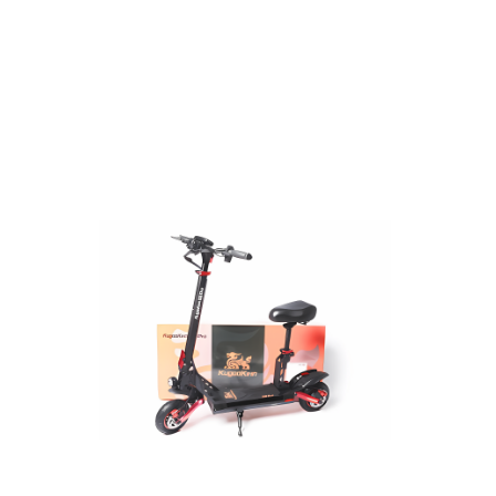
использовать в общественном транспорте.
· Самокат предназначен для взрослых
пользователей, обладающих опытом
вождения и ищущих комфорт и удобство во
время поездок по городу или по природе.